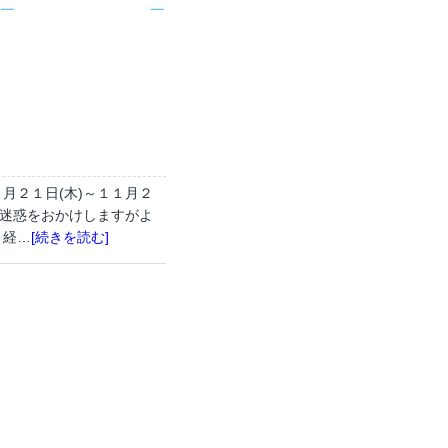
月２１日(木)～１１月２
ご迷惑をおかけしますがよ
ト経…
[続きを読む]