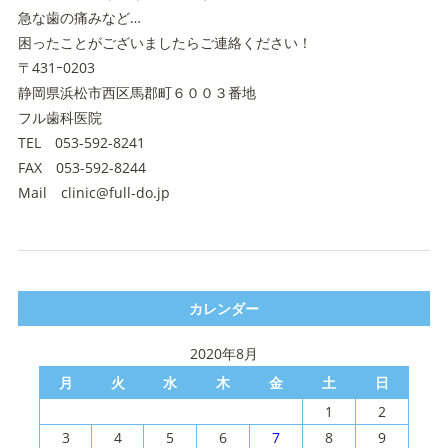
急な歯の痛みなど…
困ったことがございましたらご連絡ください！
〒431ｰ0203
静岡県浜松市西区馬郡町６００３番地
フル歯科医院
TEL 053-592-8241
FAX 053-592-8244
Mail clinic@full-do.jp
カレンダー
2020年8月
月
火
水
木
金
土
日
1
2
3
4
5
6
7
8
9