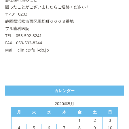
困ったことがございましたらご連絡ください！
〒431ｰ0203
静岡県浜松市西区馬郡町６００３番地
フル歯科医院
TEL 053-592-8241
FAX 053-592-8244
Mail clinic@full-do.jp
カレンダー
2020年5月
月
火
水
木
金
土
日
1
2
3
4
5
6
7
8
9
10