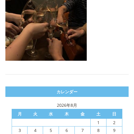
カレンダー
2026年8月
月
火
水
木
金
土
日
1
2
3
4
5
6
7
8
9