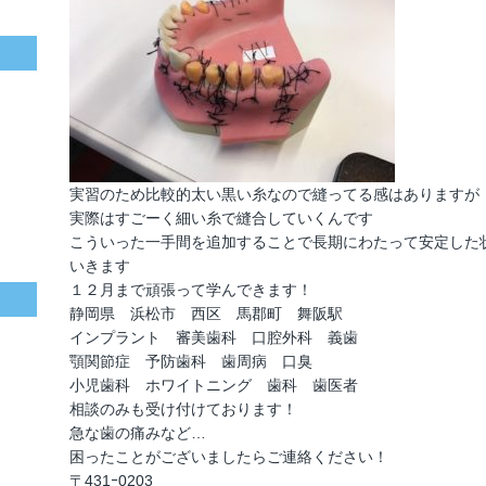
実習のため比較的太い黒い糸なので縫ってる感はありますが
実際はすごーく細い糸で縫合していくんです
こういった一手間を追加することで長期にわたって安定した
いきます
１２月まで頑張って学んできます！
静岡県 浜松市 西区 馬郡町 舞阪駅
インプラント 審美歯科 口腔外科 義歯
顎関節症 予防歯科 歯周病 口臭
小児歯科 ホワイトニング 歯科 歯医者
相談のみも受け付けております！
急な歯の痛みなど…
困ったことがございましたらご連絡ください！
〒431ｰ0203