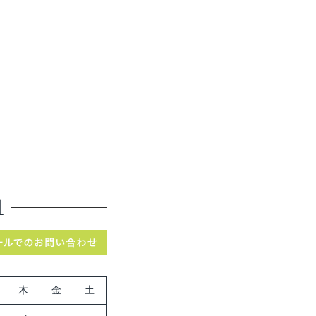
木
金
土