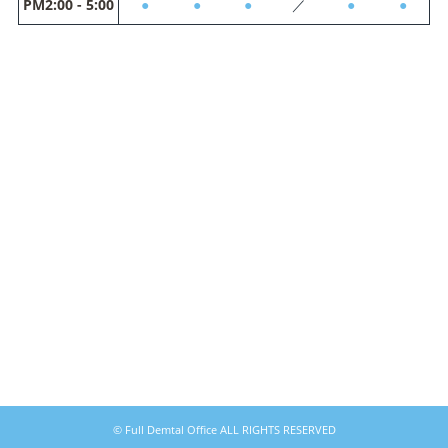
PM2:00 - 5:00
●
●
●
／
●
●
© Full Demtal Office ALL RIGHTS RESERVED